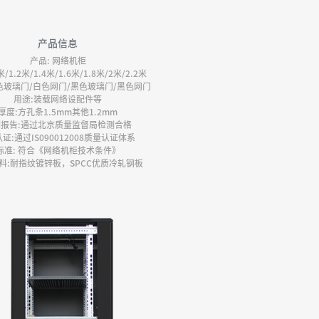
产品信息
产品: 网络机柜
米/1.2米/1.4米/1.6米/1.8米/2米/2.2米
白色玻璃门/白色网门/黑色玻璃门/黑色网门
用途:装载网络设配件等
厚度:方孔条1.5mm其他1.2mm
测报告:通过北京质量监督局检测合格
认证:通过IS090012008质量认证体系
标准: 符合《网络机柜技术条件》
料:耐指纹镀锌板，SPCC优质冷轧钢板