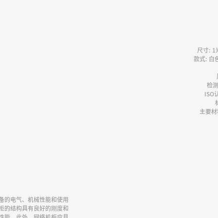
尺寸: 1
款式: 
检
ISO
主要材
备的电气、机械性能和使用
柜的结构具有良好的刚度和
性能。此外，网络机柜应具