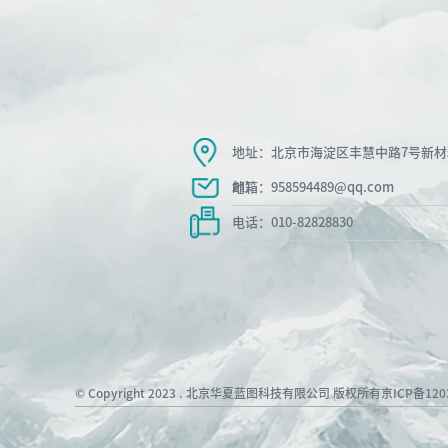
地址：北京市海淀区丰慧中路7号新
地）
邮箱：958594489@qq.com
电话：010-82828830
© Copyright 2023 . 北京华夏蓝图科技有限公司 版权所有
京ICP备120