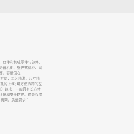
、器件和机械零件与部件，
务器机柜、壁挂式机柜、网
等。容量值在
操作安装方便，工艺精湛、尺寸精
孔的上框; 可方便拆卸的左
（门）组成，一般具有长方体
环境和安全防护。这是仅次
机架。质量要求 ”